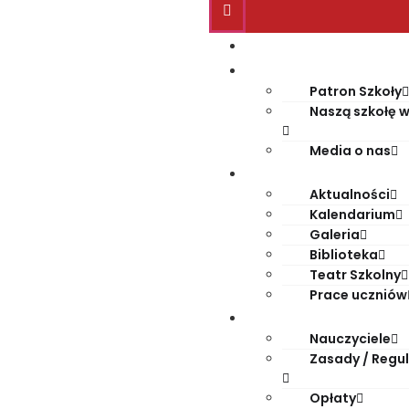
Start
O szkole
Patron Szkoły
Naszą szkołę w
Media o nas
Życie szkoły
Aktualności
Kalendarium
Galeria
Biblioteka
Teatr Szkolny
Prace uczniów
Dla rodziców
Nauczyciele
Zasady / Regu
Opłaty