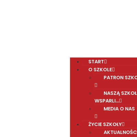
Polska Sobotnia Szkoła im. Janusza Korczaka w
Gravesend
Hall Road, Northfleet, Kent, DA11 8AQ
pssgravesend@inbox.com
START
O SZKOLE
PATRON SZK
NASZĄ SZKOŁ
WSPARLI…
MEDIA O NAS
ŻYCIE SZKOŁY
AKTUALNOŚC