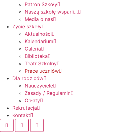
Patron Szkoły
Naszą szkołę wsparli…
Media o nas
Życie szkoły
Aktualności
Kalendarium
Galeria
Biblioteka
Teatr Szkolny
Prace uczniów
Dla rodziców
Nauczyciele
Zasady / Regulamin
Opłaty
Rekrutacja
Kontakt