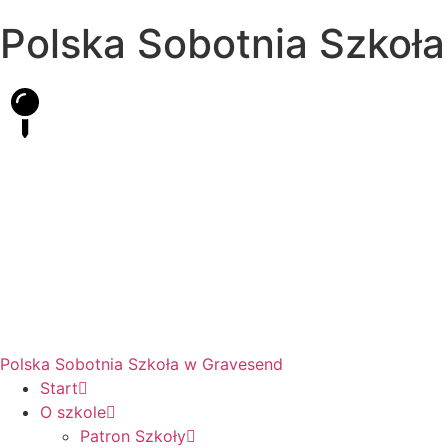
Polska Sobotnia Szkoł
Hall Road, Northfleet, Kent, DA11 8AQ
pssgravesend@inbox.com
Polska Sobotnia Szkoła w Gravesend
Start
O szkole
Patron Szkoły