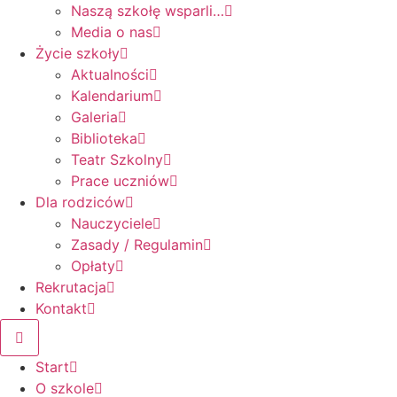
Naszą szkołę wsparli…
Media o nas
Życie szkoły
Aktualności
Kalendarium
Galeria
Biblioteka
Teatr Szkolny
Prace uczniów
Dla rodziców
Nauczyciele
Zasady / Regulamin
Opłaty
Rekrutacja
Kontakt
Start
O szkole