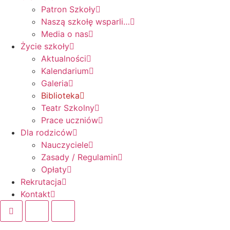
Patron Szkoły
Naszą szkołę wsparli…
Media o nas
Życie szkoły
Aktualności
Kalendarium
Galeria
Biblioteka
Teatr Szkolny
Prace uczniów
Dla rodziców
Nauczyciele
Zasady / Regulamin
Opłaty
Rekrutacja
Kontakt