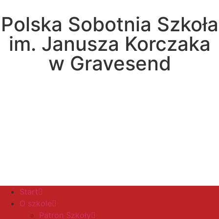
Polska Sobotnia Szkoła
im. Janusza Korczaka
w Gravesend
Hall Road, Northfleet, Kent, DA11 8AQ
pssgravesend@inbox.com
Start
O szkole
Patron Szkoły