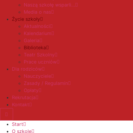
Naszą szkołę wsparli…
Media o nas
Życie szkoły
Aktualności
Kalendarium
Galeria
Biblioteka
Teatr Szkolny
Prace uczniów
Dla rodziców
Nauczyciele
Zasady / Regulamin
Opłaty
Rekrutacja
Kontakt
Start
O szkole