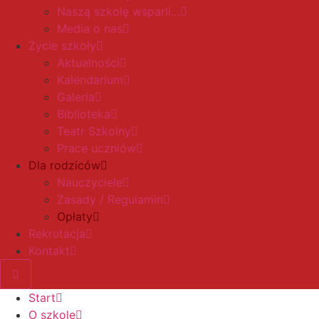
Naszą szkołę wsparli…
Media o nas
Życie szkoły
Aktualności
Kalendarium
Galeria
Biblioteka
Teatr Szkolny
Prace uczniów
Dla rodziców
Nauczyciele
Zasady / Regulamin
Opłaty
Rekrutacja
Kontakt
Start
O szkole