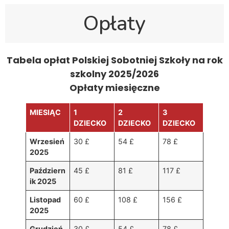
Opłaty
Tabela opłat Polskiej Sobotniej Szkoły na rok
szkolny 2025/2026
Opłaty miesięczne
MIESIĄC
1
2
3
DZIECKO
DZIECKO
DZIECKO
Wrzesień
30 £
54 £
78 £
2025
Październ
45 £
81 £
117 £
ik 2025
Listopad
60 £
108 £
156 £
2025
Grudzień
30 £
54 £
78 £