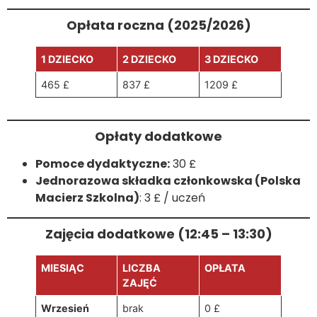
Opłata roczna (2025/2026)
1 DZIECKO
2 DZIECKO
3 DZIECKO
465 £
837 £
1209 £
Opłaty dodatkowe
Pomoce dydaktyczne:
30 £
Jednorazowa składka członkowska (Polska
Macierz Szkolna)
: 3 £ / uczeń
Zajęcia dodatkowe (12:45 – 13:30)
MIESIĄC
LICZBA
OPŁATA
ZAJĘĆ
Wrzesień
brak
0 £