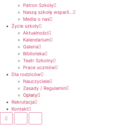
Patron Szkoły
Naszą szkołę wsparli…
Media o nas
Życie szkoły
Aktualności
Kalendarium
Galeria
Biblioteka
Teatr Szkolny
Prace uczniów
Dla rodziców
Nauczyciele
Zasady / Regulamin
Opłaty
Rekrutacja
Kontakt