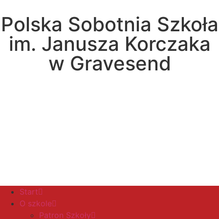
Polska Sobotnia Szkoła
im. Janusza Korczaka
w Gravesend
Hall Road, Northfleet, Kent, DA11 8AQ
pssgravesend@inbox.com
Start
O szkole
Patron Szkoły