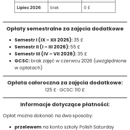
Lipiec 2026
brak
0 £
Opłaty semestralne za zajęcia dodatkowe
Semestr I (IX – XII 2025):
35 £
Semestr II (I – III 2026):
55 £
Semestr III (IV – VII 2026):
35 £
GCSC:
brak zajęć w czerwcu 2026 (uwzględnione
w opłatach)
Opłata całoroczna za zajęcia dodatkowe:
125 £ · GCSC: 110 £
Informacje dotyczące płatności:
Opłat można dokonać na dwa sposoby:
przelewem
na konto szkoły Polish Saturday