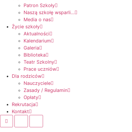
Patron Szkoły
Naszą szkołę wsparli…
Media o nas
Życie szkoły
Aktualności
Kalendarium
Galeria
Biblioteka
Teatr Szkolny
Prace uczniów
Dla rodziców
Nauczyciele
Zasady / Regulamin
Opłaty
Rekrutacja
Kontakt