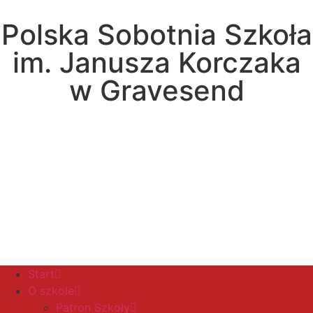
Polska Sobotnia Szkoła
im. Janusza Korczaka
w Gravesend
Hall Road, Northfleet, Kent, DA11 8AQ
pssgravesend@inbox.com
Start
O szkole
Patron Szkoły