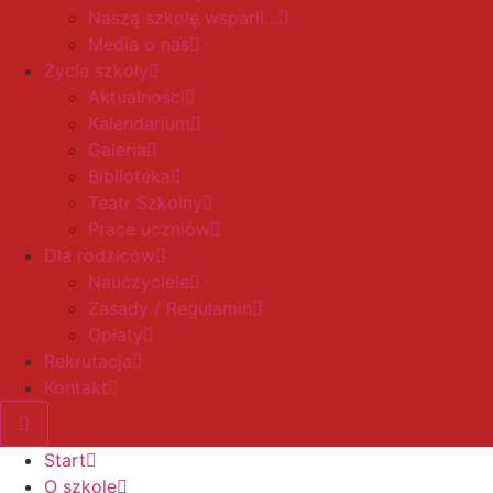
Naszą szkołę wsparli…
Media o nas
Życie szkoły
Aktualności
Kalendarium
Galeria
Biblioteka
Teatr Szkolny
Prace uczniów
Dla rodziców
Nauczyciele
Zasady / Regulamin
Opłaty
Rekrutacja
Kontakt
Start
O szkole