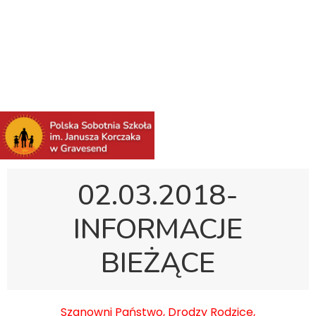
Polska Sobotnia Szkoła im. Janusza Korczaka w
Gravesend
Hall Road, Northfleet, Kent, DA11 8AQ
pssgravesend@inbox.com
02.03.2018-
INFORMACJE
BIEŻĄCE
Szanowni Państwo, Drodzy Rodzice,