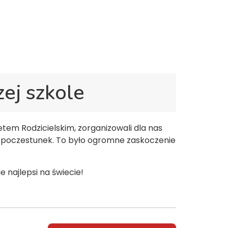
pssgravesend@inbox.com
odziców
Rekrutacja
Kontakt
ej szkole
etem Rodzicielskim, zorganizowali dla nas
wy poczestunek. To było ogromne zaskoczenie
e najlepsi na świecie!