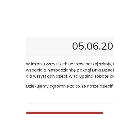
Polska Sobotnia Szkoła im. Janusza Korczaka 
05.06.20
W imieniu wszystkich uczniów naszej szkoły,
wspaniałą niespodziankę z okazji Dnia Dzie
dla wszystkich dzieci. W tą upalną sobotę lo
Dziękujęmy ogromnie za to, że nasze dziecińst