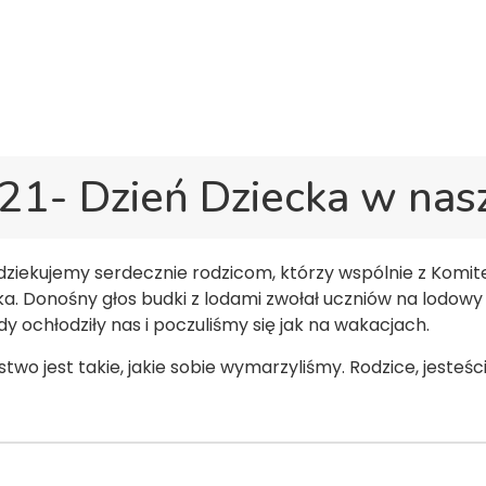
w Gravesend
Hall Road, Northfleet, Kent, DA11 8AQ
Start
O szkole
Życie szkoły
Dla r
21- Dzień Dziecka w nasz
 dziekujemy serdecznie rodzicom, którzy wspólnie z Komit
cka. Donośny głos budki z lodami zwołał uczniów na lodo
dy ochłodziły nas i poczuliśmy się jak na wakacjach.
wo jest takie, jakie sobie wymarzyliśmy. Rodzice, jesteści