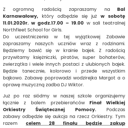
Z ogromną radością zapraszamy na
Bal
Karnawałowy,
który odbędzie się już
w sobotę
11.01.2020r. w godz.17.00 – 19.00
w sali teatralnej
Northfleet School for Girls.
Do uczestniczenia w tej wyjątkowej Zabawie
zapraszamy naszych uczniów wraz z rodzinami.
Będziemy bawić się w krainie bajek. Z radością
przywitamy księżniczki, piratów, super bohaterów,
zwierzątka i wiele innych postaci z ulubionych bajek.
Będzie tanecznie, kolorowo i przede wszystkim
bajkowo. Zabawę poprowadzi wodzirejka Margot a o
oprawę muzyczną zadba DJ Wiktor.
Już po raz siódmy w naszej szkole organizujemy
łącznie z balem przebierańców
Finał Wielkiej
Orkiestry Świątecznej Pomocy.
Podczas
zabawy odbędzie się aukcja na rzecz Orkiestry. Tym
razem
celem 28 finału będzie zakup