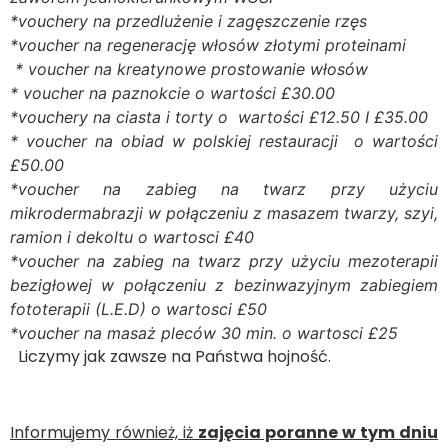
*vouchery na przedlużenie i zagęszczenie rzęs
*voucher na regenerację włosów złotymi proteinami
* voucher na kreatynowe prostowanie włosów
* voucher na paznokcie o wartości £30.00
*vouchery na ciasta i torty o wartości £12.50 I £35.00
* voucher na obiad w polskiej restauracji o wartości
£50.00
*voucher na zabieg na twarz przy użyciu
mikrodermabrazji w połączeniu z masazem twarzy, szyi,
ramion i dekoltu o wartosci £40
*voucher na zabieg na twarz przy użyciu mezoterapii
bezigłowej w połączeniu z bezinwazyjnym zabiegiem
fototerapii (L.E.D) o wartosci £50
*voucher na masaż pleców 30 min. o wartosci £25
Liczymy jak zawsze na Państwa hojność.
Informujemy również, iż
zajęcia poranne w tym dniu