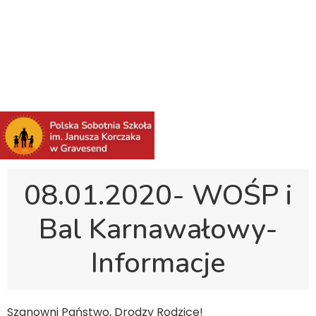
Polska Sobotnia Szkoła im. Janusza Korczaka w
Gravesend
Hall Road, Northfleet, Kent, DA11 8AQ
pssgravesend@inbox.com
08.01.2020- WOŚP i
Bal Karnawałowy-
Informacje
Szanowni Państwo, Drodzy Rodzice!