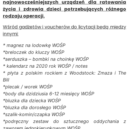
najnowocześniejszych urządzeń dla ratowania
życia i zdrowia dzieci potrzebujących różnego
rodzaju operacji.
Wśród gadżetów i voucherów do licytacji będą między
innymi:
* magnez na lodowkę WOŚP
*breloczek do kluczy WOŚP
*serduszka – bombki na choinkę WOŚP
* kalendarz na 2020 rok WOŚP / notes
* płyta z polskim rockiem z Woodstock: Zmaza i The
Bill
*plecak / worek WOŚP
*body dla dzidziusia 6-12 miesięcy WOŚP
*bluzka dla dziecka WOŚP
*bluzka dla dorosłego WOŚP
*szalik-komin/czapka WOŚP
*podręczny zestaw do sztucznego oddychania z
zaworem jednokierunkowym WOŚP