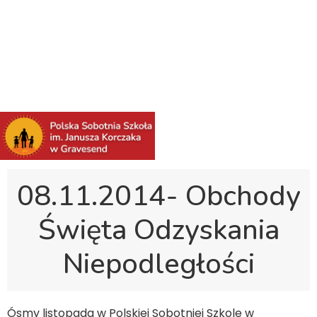
Polska Sobotnia Szkoła im. Janusza Korczaka w
Gravesend
Hall Road, Northfleet, Kent, DA11 8AQ
pssgravesend@inbox.com
08.11.2014- Obchody
Święta Odzyskania
Niepodległości
Ósmy listopada w Polskiej Sobotniej Szkole w