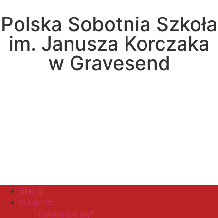
Polska Sobotnia Szkoła
im. Janusza Korczaka
w Gravesend
Hall Road, Northfleet, Kent, DA11 8AQ
pssgravesend@inbox.com
Start
O szkole
Patron Szkoły