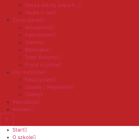
Naszą szkołę wsparli…
Media o nas
Życie szkoły
Aktualności
Kalendarium
Galeria
Biblioteka
Teatr Szkolny
Prace uczniów
Dla rodziców
Nauczyciele
Zasady / Regulamin
Opłaty
Rekrutacja
Kontakt
Start
O szkole