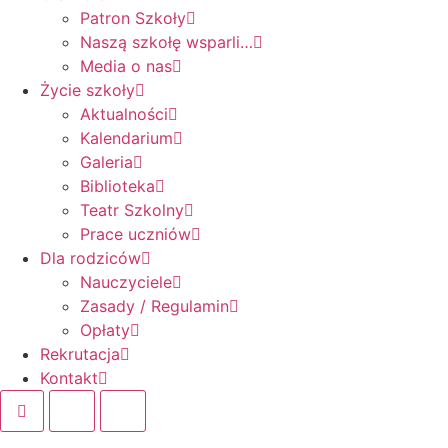
Patron Szkoły
Naszą szkołę wsparli…
Media o nas
Życie szkoły
Aktualności
Kalendarium
Galeria
Biblioteka
Teatr Szkolny
Prace uczniów
Dla rodziców
Nauczyciele
Zasady / Regulamin
Opłaty
Rekrutacja
Kontakt