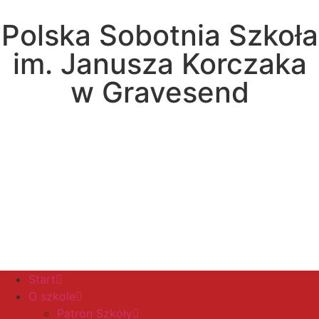
Polska Sobotnia Szkoła
im. Janusza Korczaka
w Gravesend
Hall Road, Northfleet, Kent, DA11 8AQ
pssgravesend@inbox.com
Start
O szkole
Patron Szkoły