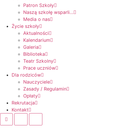
Patron Szkoły
Naszą szkołę wsparli…
Media o nas
Życie szkoły
Aktualności
Kalendarium
Galeria
Biblioteka
Teatr Szkolny
Prace uczniów
Dla rodziców
Nauczyciele
Zasady / Regulamin
Opłaty
Rekrutacja
Kontakt