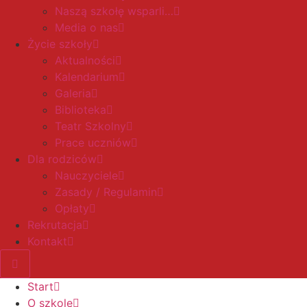
Naszą szkołę wsparli…
Media o nas
Życie szkoły
Aktualności
Kalendarium
Galeria
Biblioteka
Teatr Szkolny
Prace uczniów
Dla rodziców
Nauczyciele
Zasady / Regulamin
Opłaty
Rekrutacja
Kontakt
Start
O szkole