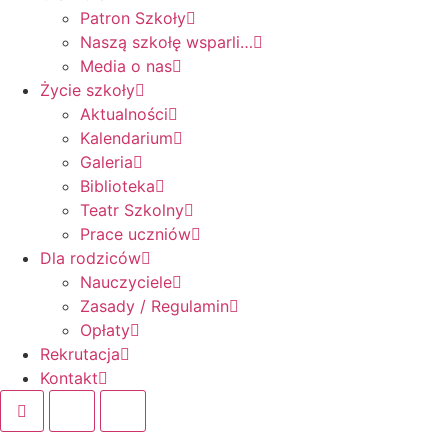
Patron Szkoły
Naszą szkołę wsparli…
Media o nas
Życie szkoły
Aktualności
Kalendarium
Galeria
Biblioteka
Teatr Szkolny
Prace uczniów
Dla rodziców
Nauczyciele
Zasady / Regulamin
Opłaty
Rekrutacja
Kontakt