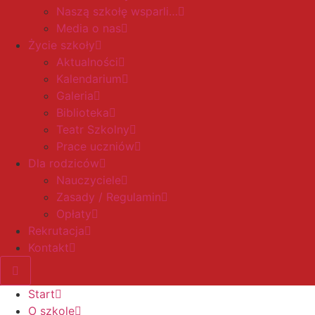
Naszą szkołę wsparli…
Media o nas
Życie szkoły
Aktualności
Kalendarium
Galeria
Biblioteka
Teatr Szkolny
Prace uczniów
Dla rodziców
Nauczyciele
Zasady / Regulamin
Opłaty
Rekrutacja
Kontakt
Start
O szkole