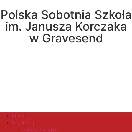
Polska Sobotnia Szkoła
im. Janusza Korczaka
w Gravesend
Hall Road, Northfleet, Kent, DA11 8AQ
pssgravesend@inbox.com
Start
O szkole
Patron Szkoły