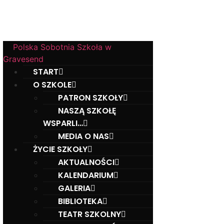
w Gravesend
Hall Road, Northfleet, Kent, DA11 8AQ
Polska Sobotnia Szkoła w
Gravesend
START
O SZKOLE
PATRON SZKOŁY
NASZĄ SZKOŁĘ
WSPARLI…
MEDIA O NAS
ŻYCIE SZKOŁY
AKTUALNOŚCI
KALENDARIUM
GALERIA
BIBLIOTEKA
TEATR SZKOLNY