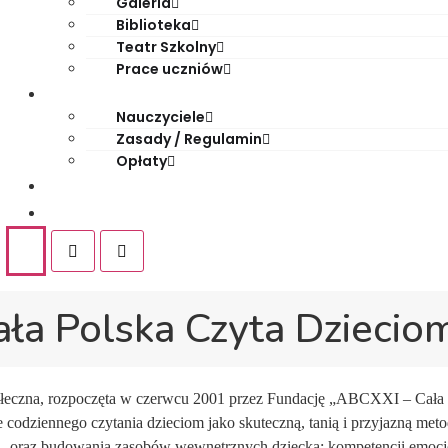
Galeria
Biblioteka
Teatr Szkolny
Prace uczniów
Dla rodziców
Nauczyciele
Zasady / Regulamin
Opłaty
Rekrutacja
Kontakt
ła Polska Czyta Dziecio
łeczna, rozpoczęta w czerwcu 2001 przez Fundację „ABCXXI – Cała P
nie codziennego czytania dzieciom jako skuteczną, tanią i przyjazną 
– oraz budowania zasobów wewnętrznych dziecka: kompetencji emocjon