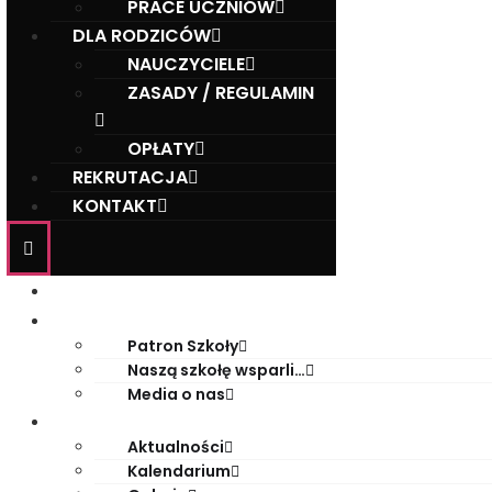
PRACE UCZNIÓW
DLA RODZICÓW
NAUCZYCIELE
ZASADY / REGULAMIN
OPŁATY
REKRUTACJA
KONTAKT
Start
O szkole
Patron Szkoły
Naszą szkołę wsparli…
Media o nas
Życie szkoły
Aktualności
Kalendarium