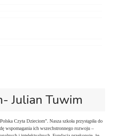
m- Julian Tuwim
olska Czyta Dzieciom”. Nasza szkoła przystąpiła do
metodę wspomagania ich wszechstronnego rozwoju –
alnych i intelektualnych. Fundacja przekonuje, że