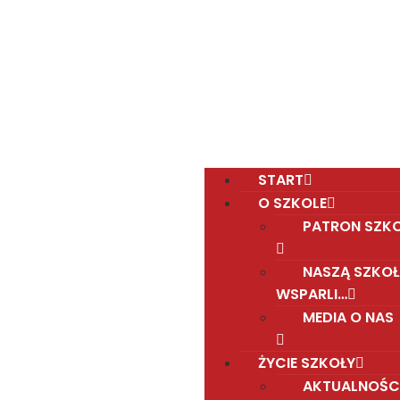
Polska Sobotnia Szkoła im. Janusza Korczaka w
Gravesend
Hall Road, Northfleet, Kent, DA11 8AQ
pssgravesend@inbox.com
START
O SZKOLE
PATRON SZK
NASZĄ SZKOŁ
WSPARLI…
MEDIA O NAS
ŻYCIE SZKOŁY
AKTUALNOŚC