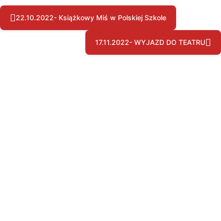
22.10.2022- Książkowy Miś w Polskiej Szkole
17.11.2022- WYJAZD DO TEATRU
Copyright © by pssgravesend.org.uk | Wszystkie prawa zastrzeżone.