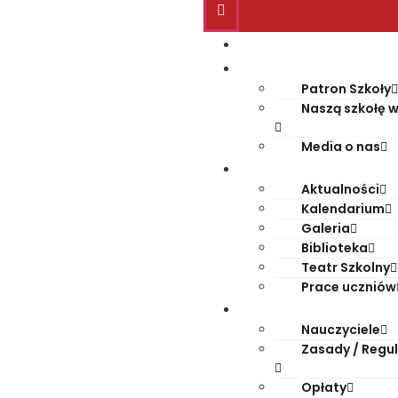
Start
O szkole
Patron Szkoły
Naszą szkołę w
Media o nas
Życie szkoły
Aktualności
Kalendarium
Galeria
Biblioteka
Teatr Szkolny
Prace uczniów
Dla rodziców
Nauczyciele
Zasady / Regu
Opłaty