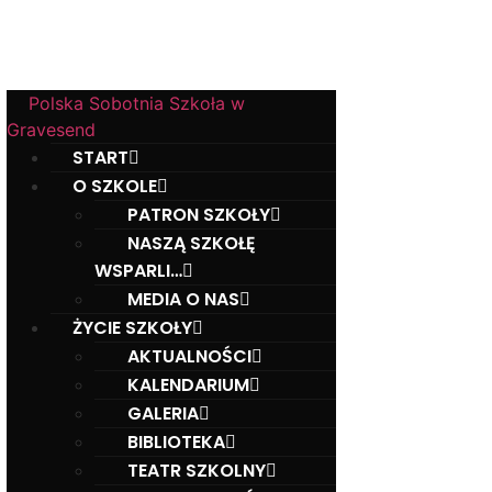
w Gravesend
Hall Road, Northfleet, Kent, DA11 8AQ
Polska Sobotnia Szkoła w
Gravesend
START
O SZKOLE
PATRON SZKOŁY
NASZĄ SZKOŁĘ
WSPARLI…
MEDIA O NAS
ŻYCIE SZKOŁY
AKTUALNOŚCI
KALENDARIUM
GALERIA
BIBLIOTEKA
TEATR SZKOLNY