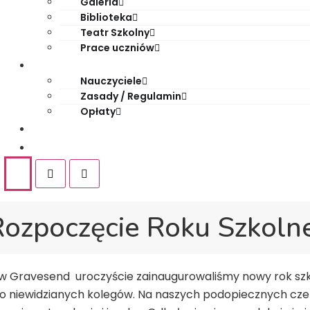
Galeria
Biblioteka
Teatr Szkolny
Prace uczniów
Dla rodziców
Nauczyciele
Zasady / Regulamin
Opłaty
Rekrutacja
Kontakt
Rozpoczęcie Roku Szkol
le w Gravesend uroczyście zainaugurowaliśmy nowy rok szk
wno niewidzianych kolegów. Na naszych podopiecznych cze