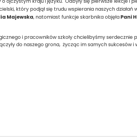
 ojczystym kraju i języku. Odbyły się pierwsze lekcje i p
ielski, który podjął się trudu wspierania naszych działań w
lia Majewska
, natomiast funkcje skarbnika objęła
Pani H
gicznego i pracowników szkoły chcielibyśmy serdecznie 
dołączyły do naszego grona, życząc im samych sukcesów i 