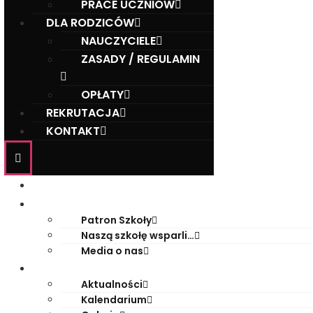
PRACE UCZNIÓW
DLA RODZICÓW
NAUCZYCIELE
ZASADY / REGULAMIN
OPŁATY
REKRUTACJA
KONTAKT
Start
O szkole
Patron Szkoły
Naszą szkołę wsparli…
Media o nas
Życie szkoły
Aktualności
Kalendarium