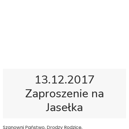
Polska Sobotnia Szkoła im. Janusza Korczaka w
Gravesend
Hall Road, Northfleet, Kent, DA11 8AQ
pssgravesend@inbox.com
13.12.2017
Zaproszenie na
Jasełka
Szanowni Państwo, Drodzy Rodzice,