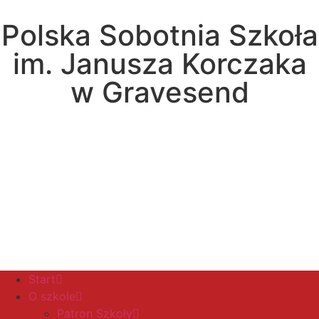
Polska Sobotnia Szkoła
im. Janusza Korczaka
w Gravesend
Hall Road, Northfleet, Kent, DA11 8AQ
pssgravesend@inbox.com
Start
O szkole
Patron Szkoły