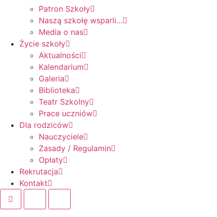
Patron Szkoły
Naszą szkołę wsparli…
Media o nas
Życie szkoły
Aktualności
Kalendarium
Galeria
Biblioteka
Teatr Szkolny
Prace uczniów
Dla rodziców
Nauczyciele
Zasady / Regulamin
Opłaty
Rekrutacja
Kontakt