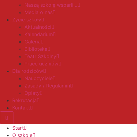
Naszą szkołę wsparli…
Media o nas
Życie szkoły
Aktualności
Kalendarium
Galeria
Biblioteka
Teatr Szkolny
Prace uczniów
Dla rodziców
Nauczyciele
Zasady / Regulamin
Opłaty
Rekrutacja
Kontakt
Start
O szkole