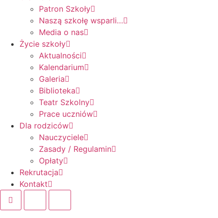
Patron Szkoły
Naszą szkołę wsparli…
Media o nas
Życie szkoły
Aktualności
Kalendarium
Galeria
Biblioteka
Teatr Szkolny
Prace uczniów
Dla rodziców
Nauczyciele
Zasady / Regulamin
Opłaty
Rekrutacja
Kontakt