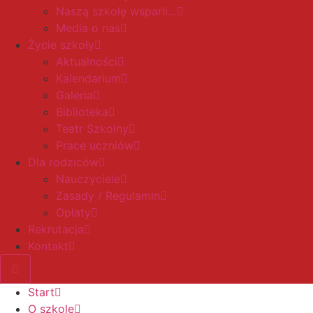
Naszą szkołę wsparli…
Media o nas
Życie szkoły
Aktualności
Kalendarium
Galeria
Biblioteka
Teatr Szkolny
Prace uczniów
Dla rodziców
Nauczyciele
Zasady / Regulamin
Opłaty
Rekrutacja
Kontakt
Start
O szkole