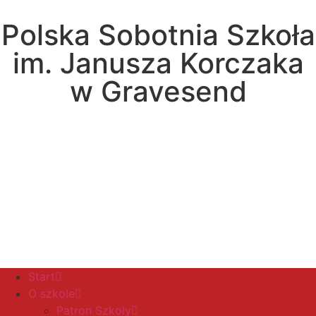
Polska Sobotnia Szkoła
im. Janusza Korczaka
w Gravesend
Hall Road, Northfleet, Kent, DA11 8AQ
pssgravesend@inbox.com
Start
O szkole
Patron Szkoły