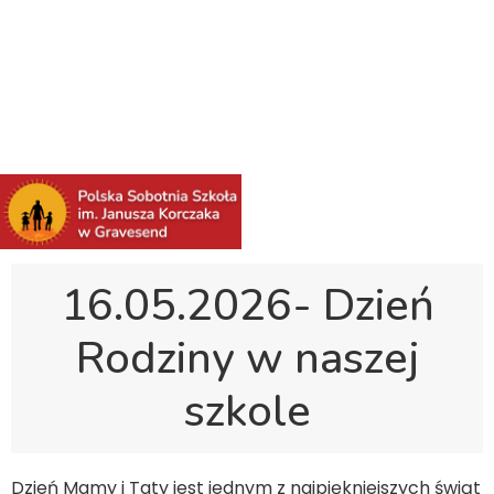
Polska Sobotnia Szkoła im. Janusza Korczaka w
Gravesend
Hall Road, Northfleet, Kent, DA11 8AQ
pssgravesend@inbox.com
16.05.2026- Dzień
Rodziny w naszej
szkole
Dzień Mamy i Taty jest jednym z najpiękniejszych świąt