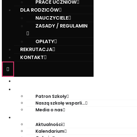
PRACE UCZNIÓW
DLA RODZICÓW
NAUCZYCIELE
ZASADY / REGULAMIN
OPŁATY
REKRUTACJA
KONTAKT
Start
O szkole
Patron Szkoły
Naszą szkołę wsparli…
Media o nas
Życie szkoły
Aktualności
Kalendarium