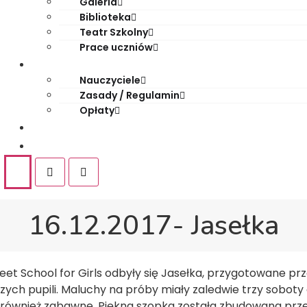
Galeria
Biblioteka
Teatr Szkolny
Prace uczniów
Dla rodziców
Nauczyciele
Zasady / Regulamin
Opłaty
Rekrutacja
Kontakt
16.12.2017- Jasełka
fleet School for Girls odbyły się Jasełka, przygotowane p
ch pupili. Maluchy na próby miały zaledwie trzy soboty a
 również zabawne. Piękna szopka została zbudowana prz