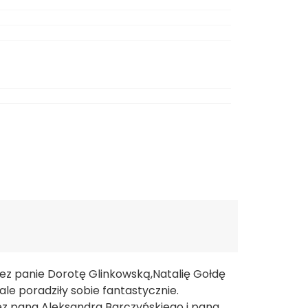
rzez panie Dorotę Glinkowską,Natalię Gołdę
le poradziły sobie fantastycznie.
ez pana Aleksandra Barczyńskiego i pana