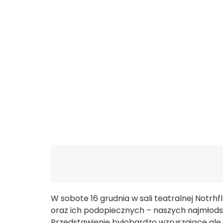
W sobote 16 grudnia w sali teatralnej Notrh
oraz ich podopiecznych – naszych najmłodszy
Przedstawienie byłobardzo wzruszające ale