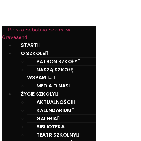
w Gravesend
Hall Road, Northfleet, Kent, DA11 8AQ
Polska Sobotnia Szkoła w
Gravesend
START
O SZKOLE
PATRON SZKOŁY
NASZĄ SZKOŁĘ
WSPARLI…
MEDIA O NAS
ŻYCIE SZKOŁY
AKTUALNOŚCI
KALENDARIUM
GALERIA
BIBLIOTEKA
TEATR SZKOLNY