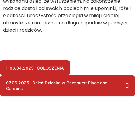
wykonaniu dzieci ze wzruszeniem. Na zakończenie
rodzice dostali od swoich pociech miłe upominki, róże i
słodkości. Uroczystość przebiegła w miłej i ciepłej
atmosferze i na pewno na długo zapadnie w pamięci
dzieci i rodziców.
06.04.2025- OGŁOSZENIA
07.06.2025- Dzień Dziecka w Penshurst Place and
Gardens
Copyright © by pssgravesend.org.uk | Wszystkie prawa zastrzeżone.