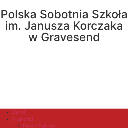
Polska Sobotnia Szkoła
im. Janusza Korczaka
w Gravesend
Hall Road, Northfleet, Kent, DA11 8AQ
pssgravesend@inbox.com
Start
O szkole
Patron Szkoły