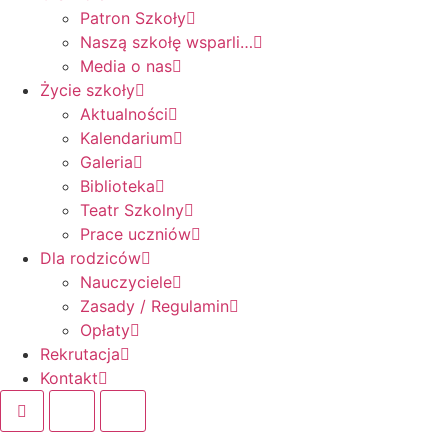
Patron Szkoły
Naszą szkołę wsparli…
Media o nas
Życie szkoły
Aktualności
Kalendarium
Galeria
Biblioteka
Teatr Szkolny
Prace uczniów
Dla rodziców
Nauczyciele
Zasady / Regulamin
Opłaty
Rekrutacja
Kontakt