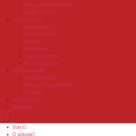
Naszą szkołę wsparli…
Media o nas
Życie szkoły
Aktualności
Kalendarium
Galeria
Biblioteka
Teatr Szkolny
Prace uczniów
Dla rodziców
Nauczyciele
Zasady / Regulamin
Opłaty
Rekrutacja
Kontakt
Start
O szkole