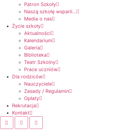
Patron Szkoły
Naszą szkołę wsparli…
Media o nas
Życie szkoły
Aktualności
Kalendarium
Galeria
Biblioteka
Teatr Szkolny
Prace uczniów
Dla rodziców
Nauczyciele
Zasady / Regulamin
Opłaty
Rekrutacja
Kontakt