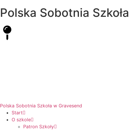
Polska Sobotnia Szkoł
Hall Road, Northfleet, Kent, DA11 8AQ
pssgravesend@inbox.com
Polska Sobotnia Szkoła w Gravesend
Start
O szkole
Patron Szkoły