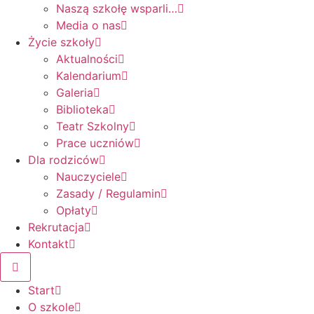
Naszą szkołę wsparli…
Media o nas
Życie szkoły
Aktualności
Kalendarium
Galeria
Biblioteka
Teatr Szkolny
Prace uczniów
Dla rodziców
Nauczyciele
Zasady / Regulamin
Opłaty
Rekrutacja
Kontakt
Start
O szkole