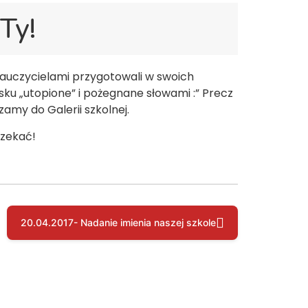
Ty!
 nauczycielami przygotowali w swoich
ku „utopione” i pożegnane słowami :” Precz
amy do Galerii szkolnej.
czekać!
20.04.2017- Nadanie imienia naszej szkole