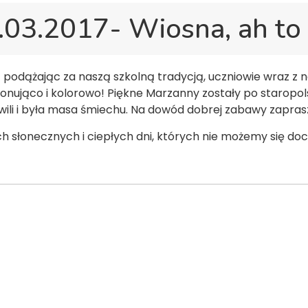
.03.2017- Wiosna, ah to 
c podążając za naszą szkolną tradycją, uczniowie wraz z
nująco i kolorowo! Piękne Marzanny zostały po staropols
awili i była masa śmiechu. Na dowód dobrej zabawy zaprasz
 słonecznych i ciepłych dni, których nie możemy się do
Copyright © by pssgravesend.org.uk | Wszystkie prawa zastrzeżone.