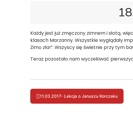
18
Każdy jest już zmęczony zimnem i słotą, wię
klasach Marzanny. Wszystkie wyglądały impo
Zimo zła!”. Wszyscy się świetnie przy tym b
Teraz pozostało nam wyczekiwać pierwszych
11.03.2017- Lekcja o Januszu Korczaku