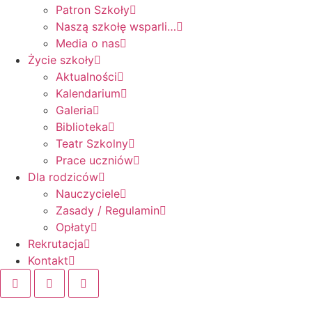
Patron Szkoły
Naszą szkołę wsparli…
Media o nas
Życie szkoły
Aktualności
Kalendarium
Galeria
Biblioteka
Teatr Szkolny
Prace uczniów
Dla rodziców
Nauczyciele
Zasady / Regulamin
Opłaty
Rekrutacja
Kontakt