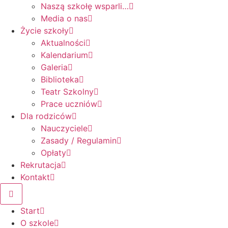
Naszą szkołę wsparli…
Media o nas
Życie szkoły
Aktualności
Kalendarium
Galeria
Biblioteka
Teatr Szkolny
Prace uczniów
Dla rodziców
Nauczyciele
Zasady / Regulamin
Opłaty
Rekrutacja
Kontakt
Start
O szkole