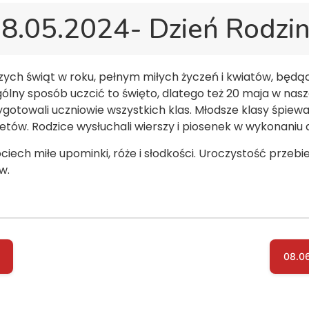
8.05.2024- Dzień Rodzi
szych świąt w roku, pełnym miłych życzeń i kwiatów, będą
lny sposób uczcić to święto, dlatego też 20 maja w naszej
otowali uczniowie wszystkich klas. Młodsze klasy śpiewał
tów. Rodzice wysłuchali wierszy i piosenek w wykonaniu 
iech miłe upominki, róże i słodkości. Uroczystość przebie
w.
08.06