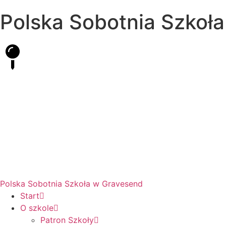
Polska Sobotnia Szkoł
Hall Road, Northfleet, Kent, DA11 8AQ
pssgravesend@inbox.com
Polska Sobotnia Szkoła w Gravesend
Start
O szkole
Patron Szkoły