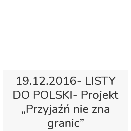
Polska Sobotnia Szkoła im. Janusza Korczaka w
Gravesend
Hall Road, Northfleet, Kent, DA11 8AQ
pssgravesend@inbox.com
19.12.2016- LISTY
DO POLSKI- Projekt
„Przyjaźń nie zna
granic”