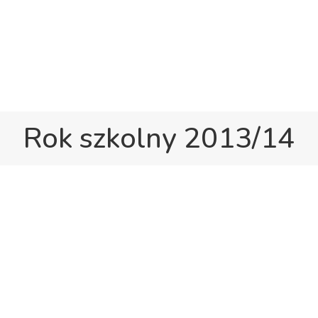
w Gravesend
Hall Road, Northfleet, Kent, DA11 8AQ
Start
O szkole
Życie szkoły
Dla r
Rok szkolny 2013/14