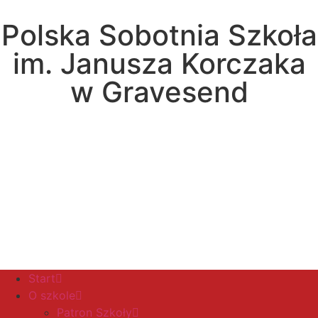
Polska Sobotnia Szkoła
im. Janusza Korczaka
w Gravesend
Hall Road, Northfleet, Kent, DA11 8AQ
pssgravesend@inbox.com
Start
O szkole
Patron Szkoły