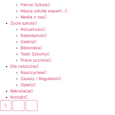
Patron Szkoły
Naszą szkołę wsparli…
Media o nas
Życie szkoły
Aktualności
Kalendarium
Galeria
Biblioteka
Teatr Szkolny
Prace uczniów
Dla rodziców
Nauczyciele
Zasady / Regulamin
Opłaty
Rekrutacja
Kontakt