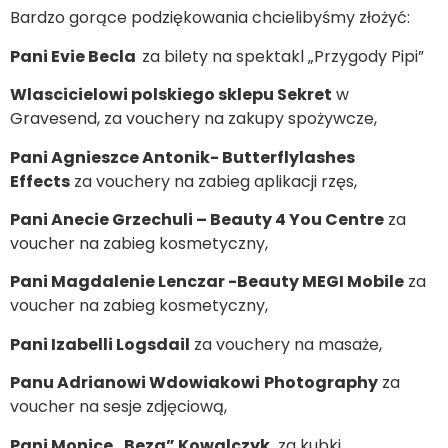
Bardzo gorące podziękowania chcielibyśmy złożyć:
Pani Evie Becla
za bilety na spektakl „Przygody Pipi”
Wlascicielowi polskiego sklepu Sekret
w
Gravesend, za vouchery na zakupy spożywcze,
Pani Agnieszce Antonik- Butterflylashes
Effects
za vouchery na zabieg aplikacji rzęs,
Pani Anecie Grzechuli – Beauty 4 You Centre
za
voucher na zabieg kosmetyczny,
Pani Magdalenie Lenczar -Beauty MEGI Mobile
za
voucher na zabieg kosmetyczny,
Pani Izabelli Logsdail
za vouchery na masaże,
Panu Adrianowi Wdowiakowi
Photography
za
voucher na sesje zdjęciową,
Pani Monice „Beza” Kowalczyk
za kubki