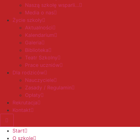
Naszą szkołę wsparli…
Media o nas
Życie szkoły
Aktualności
Kalendarium
Galeria
Biblioteka
Teatr Szkolny
Prace uczniów
Dla rodziców
Nauczyciele
Zasady / Regulamin
Opłaty
Rekrutacja
Kontakt
Start
O szkole