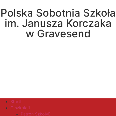
Polska Sobotnia Szkoła
im. Janusza Korczaka
w Gravesend
Hall Road, Northfleet, Kent, DA11 8AQ
pssgravesend@inbox.com
Start
O szkole
Patron Szkoły