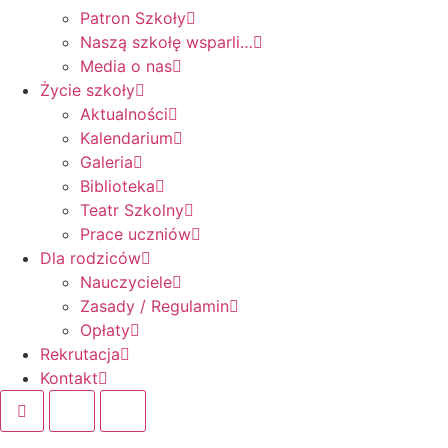
Patron Szkoły
Naszą szkołę wsparli…
Media o nas
Życie szkoły
Aktualności
Kalendarium
Galeria
Biblioteka
Teatr Szkolny
Prace uczniów
Dla rodziców
Nauczyciele
Zasady / Regulamin
Opłaty
Rekrutacja
Kontakt