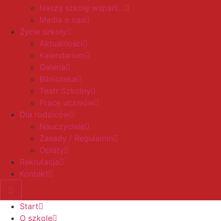
Naszą szkołę wsparli…
Media o nas
Życie szkoły
Aktualności
Kalendarium
Galeria
Biblioteka
Teatr Szkolny
Prace uczniów
Dla rodziców
Nauczyciele
Zasady / Regulamin
Opłaty
Rekrutacja
Kontakt
Start
O szkole