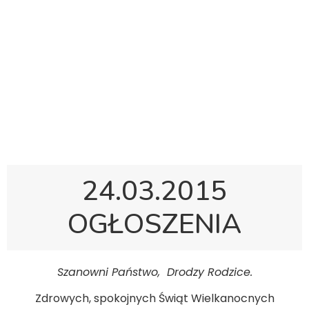
Polska Sobotnia Szkoła im. Janusza Korczaka w
Gravesend
Hall Road, Northfleet, Kent, DA11 8AQ
pssgravesend@inbox.com
24.03.2015
OGŁOSZENIA
Szanowni Państwo, Drodzy Rodzice.
Zdrowych, spokojnych Świąt Wielkanocnych