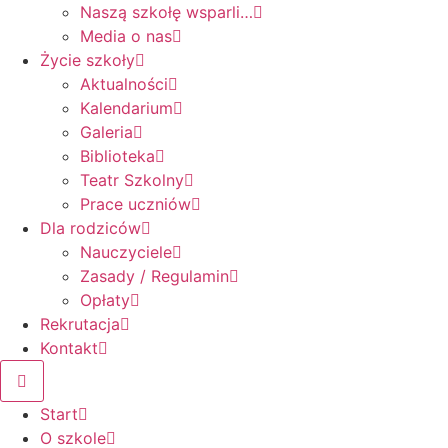
Naszą szkołę wsparli…
Media o nas
Życie szkoły
Aktualności
Kalendarium
Galeria
Biblioteka
Teatr Szkolny
Prace uczniów
Dla rodziców
Nauczyciele
Zasady / Regulamin
Opłaty
Rekrutacja
Kontakt
Start
O szkole