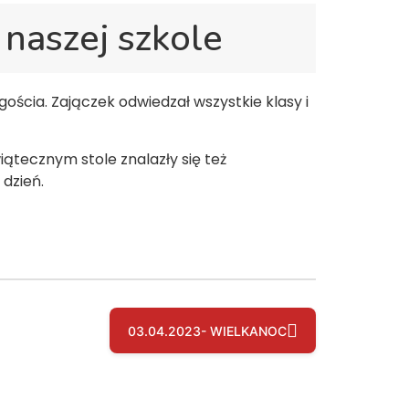
naszej szkole
ościa. Zajączek odwiedzał wszystkie klasy i
ątecznym stole znalazły się też
 dzień.
03.04.2023- WIELKANOC