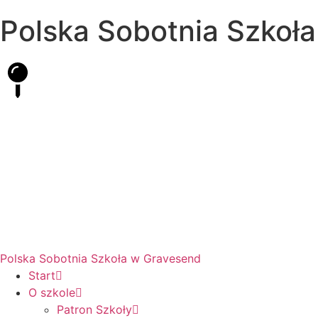
Polska Sobotnia Szkoł
Hall Road, Northfleet, Kent, DA11 8AQ
pssgravesend@inbox.com
Polska Sobotnia Szkoła w Gravesend
Start
O szkole
Patron Szkoły