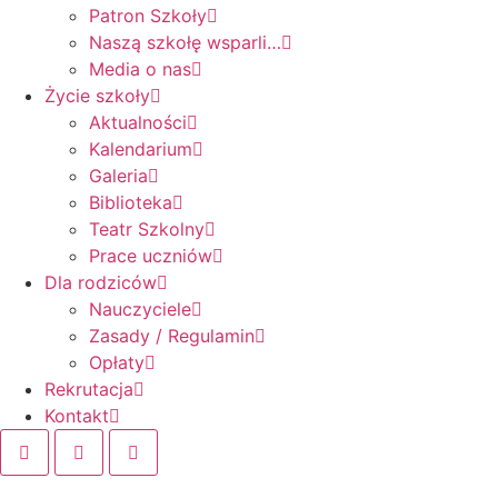
Patron Szkoły
Naszą szkołę wsparli…
Media o nas
Życie szkoły
Aktualności
Kalendarium
Galeria
Biblioteka
Teatr Szkolny
Prace uczniów
Dla rodziców
Nauczyciele
Zasady / Regulamin
Opłaty
Rekrutacja
Kontakt