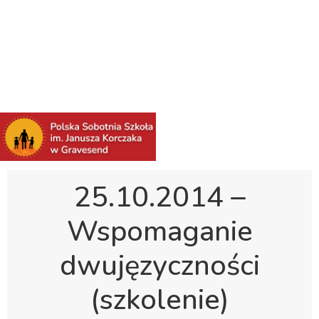
Polska Sobotnia Szkoła im. Janusza Korczaka w
Gravesend
Hall Road, Northfleet, Kent, DA11 8AQ
pssgravesend@inbox.com
25.10.2014 –
Wspomaganie
dwujęzyczności
(szkolenie)