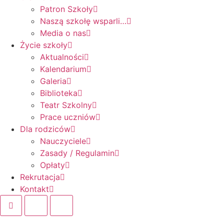
Patron Szkoły
Naszą szkołę wsparli…
Media o nas
Życie szkoły
Aktualności
Kalendarium
Galeria
Biblioteka
Teatr Szkolny
Prace uczniów
Dla rodziców
Nauczyciele
Zasady / Regulamin
Opłaty
Rekrutacja
Kontakt