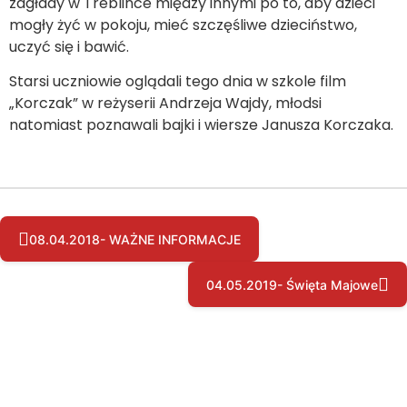
zagłady w Treblince między innymi po to, aby dzieci
mogły żyć w pokoju, mieć szczęśliwe dzieciństwo,
uczyć się i bawić.
Starsi uczniowie oglądali tego dnia w szkole film
„Korczak” w reżyserii Andrzeja Wajdy, młodsi
natomiast poznawali bajki i wiersze Janusza Korczaka.
08.04.2018- WAŻNE INFORMACJE
04.05.2019- Święta Majowe
Copyright © by pssgravesend.org.uk | Wszystkie prawa zastrzeżone.