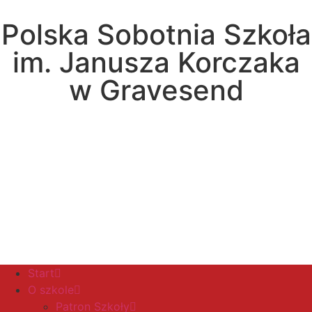
Polska Sobotnia Szkoła
im. Janusza Korczaka
w Gravesend
Hall Road, Northfleet, Kent, DA11 8AQ
pssgravesend@inbox.com
Start
O szkole
Patron Szkoły