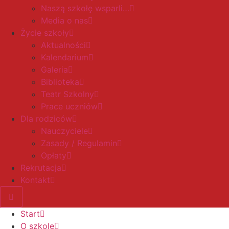
Naszą szkołę wsparli…
Media o nas
Życie szkoły
Aktualności
Kalendarium
Galeria
Biblioteka
Teatr Szkolny
Prace uczniów
Dla rodziców
Nauczyciele
Zasady / Regulamin
Opłaty
Rekrutacja
Kontakt
Start
O szkole