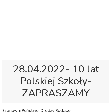
Polska Sobotnia Szkoła im. Janusza Korczaka w
Gravesend
Hall Road, Northfleet, Kent, DA11 8AQ
pssgravesend@inbox.com
28.04.2022- 10 lat
Polskiej Szkoły-
ZAPRASZAMY
Szanowni Państwo, Drodzy Rodzice,