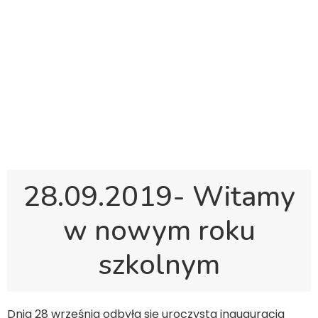
Polska Sobotnia Szkoła im. Janusza Korczaka w
Gravesend
Hall Road, Northfleet, Kent, DA11 8AQ
pssgravesend@inbox.com
28.09.2019- Witamy
w nowym roku
szkolnym
Dnia 28 września odbyła się uroczysta inauguracja