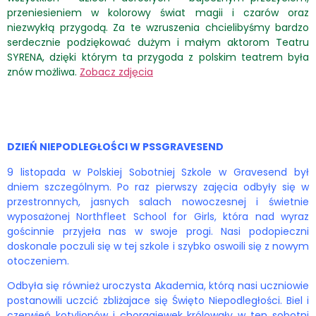
przeniesieniem w kolorowy świat magii i czarów oraz
niezwykłą przygodą. Za te wzruszenia chcielibyśmy bardzo
serdecznie podziękować dużym i małym aktorom Teatru
SYRENA, dzięki którym ta przygoda z polskim teatrem była
znów możliwa.
Zobacz zdjęcia
DZIEŃ NIEPODLEGŁOŚCI W PSSGRAVESEND
9 listopada w Polskiej Sobotniej Szkole w Gravesend był
dniem szczególnym. Po raz pierwszy zajęcia odbyły się w
przestronnych, jasnych salach nowoczesnej i świetnie
wyposażonej Northfleet School for Girls, która nad wyraz
gościnnie przyjeła nas w swoje progi. Nasi podopieczni
doskonale poczuli się w tej szkole i szybko oswoili się z nowym
otoczeniem.
Odbyła się również uroczysta Akademia, którą nasi uczniowie
postanowili uczcić zbliżajace się Święto Niepodległości. Biel i
czerwień kotylionów i choragiewek królowały w ten sobotni