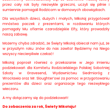
przez cały rok były niezwykle grzeczni, uczyli się pilnie i
sumiennie pomagali Rodzicom w domowych obowiązkach.
Dla wszystkich dzieci, dużych i małych, Mikołaj przygotował
mnóstwo paczek z prezentami, w rozdawaniu których
pomagały Mu ofiarnie czarodziejskie Elfy, który prowadziły
naszą zabawę.
Możemy chyba zdradzić, że Święty Mikołaj obiecał nam już, że
w przyszlym roku znów do nas zawita! Będziemy na Niego
wszyscy niecierpliwie czekać!
Mikołaj poprosił również o przekazanie w Jego imieniu
podziekowań dla Komitetu Rodzicielskiego Polskiej Sobotniej
Szkoły w Gravesend, Wydawnictwu Siedmioróg z
Wrocławia oraz Mr. Sloughter’owi za pomoc w przygotowaniu
prezentów dla dzieci oraz organizacje tego niezwykłego
wieczoru.
A my dołączamy się do podziekowań!
Do zobaczenia za rok, Świety Mikołaju!