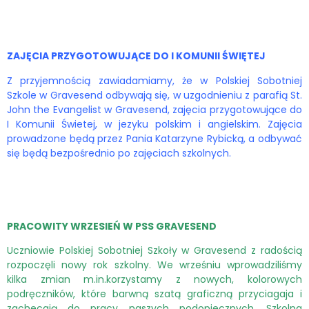
ZAJĘCIA PRZYGOTOWUJĄCE DO I KOMUNII ŚWIĘTEJ
Z przyjemnością zawiadamiamy, że w Polskiej Sobotniej
Szkole w Gravesend odbywają się, w uzgodnieniu z parafią St.
John the Evangelist w Gravesend, zajęcia przygotowujące do
I Komunii Świetej, w jezyku polskim i angielskim. Zajęcia
prowadzone będą przez Pania Katarzyne Rybicką, a odbywać
się będą bezpośrednio po zajęciach szkolnych.
PRACOWITY WRZESIEŃ W PSS GRAVESEND
Uczniowie Polskiej Sobotniej Szkoły w Gravesend z radością
rozpoczęli nowy rok szkolny. We wrześniu wprowadziliśmy
kilka zmian m.in.korzystamy z nowych, kolorowych
podręczników, które barwną szatą graficzną przyciagaja i
zachecają do pracy naszych podopiecznych. Szkolna