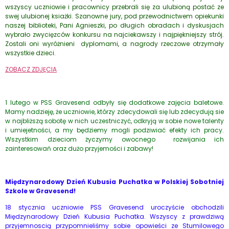
wszyscy uczniowie i pracownicy przebrali się za ulubioną postać ze
swej ulubionej ksiażki. Szanowne jury, pod przewodnictwem opiekunki
naszej biblioteki, Pani Agnieszki, po długich obradach i dyskusjach
wybrało zwycięzców konkursu na najciekawszy i najpiękniejszy strój.
Zostali oni wyróżnieni dyplomami, a nagrody rzeczowe otrzymały
wszystkie dzieci.
ZOBACZ ZDJĘCIA
1 lutego w PSS Gravesend odbyły się dodatkowe zajęcia baletowe.
Mamy nadzieję, że uczniowie, którzy zdecydowali się lub zdecydują sie
w najbliższą sobotę w nich uczestniczyć, odkryją w sobie nowe talenty
i umiejetności, a my będziemy mogli podziwiać efekty ich pracy.
Wszystkim dzieciom życzymy owocnego rozwijania ich
zainteresowań oraz dużo przyjemości i zabawy!
Międzynarodowy Dzień Kubusia Puchatka w Polskiej Sobotniej
Szkole w Gravesend!
18 stycznia uczniowie PSS Gravesend uroczyście obchodzili
Międzynarodowy Dzień Kubusia Puchatka. Wszyscy z prawdziwą
przyjemnoscią przypomnieliśmy sobie opowieści ze Stumilowego