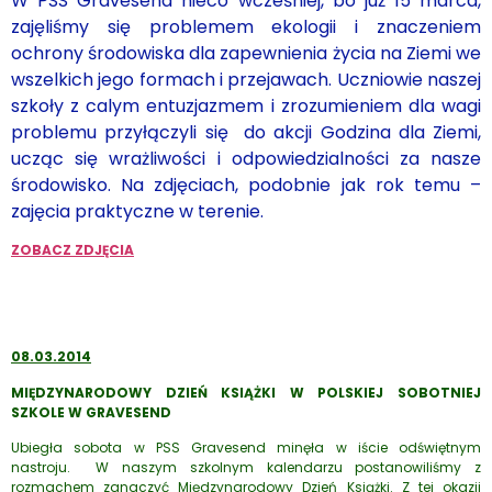
W PSS Gravesend nieco wcześniej, bo już 15 marca,
zajęliśmy się problemem ekologii i znaczeniem
ochrony środowiska dla zapewnienia życia na Ziemi we
wszelkich jego formach i przejawach. Uczniowie naszej
szkoły z calym entuzjazmem i zrozumieniem dla wagi
problemu przyłączyli się do akcji Godzina dla Ziemi,
ucząc się wrażliwości i odpowiedzialności za nasze
środowisko. Na zdjęciach, podobnie jak rok temu –
zajęcia praktyczne w terenie.
ZOBACZ ZDJĘCIA
08.03.2014
MIĘDZYNARODOWY DZIEŃ KSIĄŻKI W POLSKIEJ SOBOTNIEJ
SZKOLE W GRAVESEND
Ubiegła sobota w PSS Gravesend minęła w iście odświętnym
nastroju. W naszym szkolnym kalendarzu postanowiliśmy z
rozmachem zanaczyć Międzynarodowy Dzień Książki. Z tej okazji