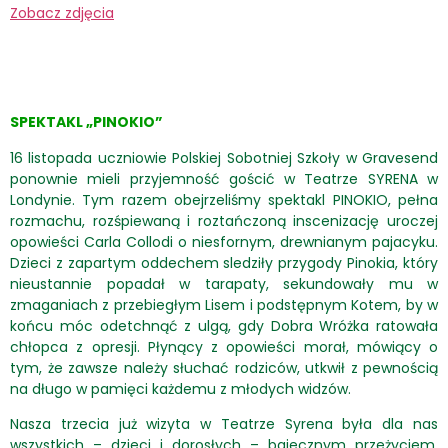
Zobacz zdjęcia
SPEKTAKL „PINOKIO”
16 listopada uczniowie Polskiej Sobotniej Szkoły w Gravesend
ponownie mieli przyjemność gościć w Teatrze SYRENA w
Londynie. Tym razem obejrzeliśmy spektakl PINOKIO, pełna
rozmachu, rozśpiewaną i roztańczoną inscenizację uroczej
opowieści Carla Collodi o niesfornym, drewnianym pajacyku.
Dzieci z zapartym oddechem sledziły przygody Pinokia, który
nieustannie popadał w tarapaty, sekundowały mu w
zmaganiach z przebiegłym Lisem i podstępnym Kotem, by w
końcu móc odetchnąć z ulgą, gdy Dobra Wróżka ratowała
chłopca z opresji. Płynący z opowieści morał, mówiący o
tym, że zawsze należy słuchać rodziców, utkwił z pewnością
na długo w pamięci każdemu z młodych widzów.
Nasza trzecia już wizyta w Teatrze Syrena była dla nas
wszystkich – dzieci i dorosłych – bajecznym przeżyciem,