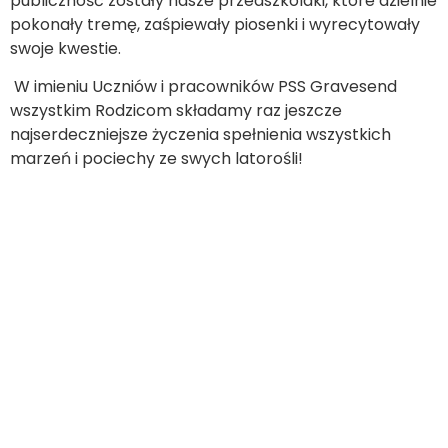
publiczność zostały nasze przedszkolaki, które dzielnie
pokonały tremę, zaśpiewały piosenki i wyrecytowały
swoje kwestie.
W imieniu Uczniów i pracowników PSS Gravesend
wszystkim Rodzicom składamy raz jeszcze
najserdeczniejsze życzenia spełnienia wszystkich
marzeń i pociechy ze swych latorośli!
Copyright © by pssgravesend.org.uk | Wszystkie prawa zastrzeżone.