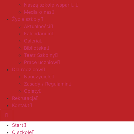
Naszą szkołę wsparli…
Media o nas
Życie szkoły
Aktualności
Kalendarium
Galeria
Biblioteka
Teatr Szkolny
Prace uczniów
Dla rodziców
Nauczyciele
Zasady / Regulamin
Opłaty
Rekrutacja
Kontakt
Start
O szkole