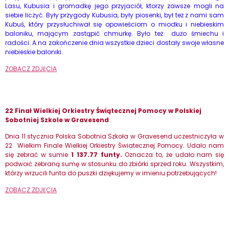
Lasu, Kubusia i gromadkę jego przyjaciół, ktorzy zawsze mogli na
siebie liczyć. Były przygody Kubusia, były piosenki, był też z nami sam
Kubuś, który przysłuchiwał się opowieściom o miodku i niebieskim
baloniku, mającym zastąpić chmurkę. Było też dużo śmiechu i
radości. A na zakończenie dnia wszystkie dzieci dostały swoje własne
niebieskie baloniki.
ZOBACZ ZDJĘCIA
22 Finał Wielkiej Orkiestry Świątecznej Pomocy w Polskiej
Sobotniej Szkole w Gravesend
Dnia 11 stycznia Polska Sobotnia Szkoła w Gravesend uczestniczyła w
22
Wielkim Finale Wielkiej Orkiestry Światecznej Pomocy. Udało nam
się zebrać w sumie
1 137.77 funty.
Oznacza to, że udało nam się
podwoić zebraną sumę w stosunku do zbiórki sprzed roku. Wszystkim,
którzy wrzucili funta do puszki dziękujemy w imieniu potrzebujących!
ZOBACZ ZDJĘCIA