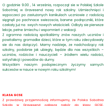
O godzinie 9.00 , 14 września, rozpoczął sie w Polskiej Szkole
Sobotniej w Gravesend nowy rok szkolny. Uśmiechnięci i
wypoczeci po zasłużonych kanikulach uczniowie z radością
sięgnęli po pachnace swiezoscia, barwne podręczniki, które
czekały już na swych nowych właścicieli. Odbyły sie pierwsze
lekcje, pełne śmiechu i wspomnień z wakacji.
Z ogromna radością spotkaliśmy znów naszych uczniów i
powitalismy gromadke dzieci, które w tym roku zdecydowały
sie do nas dołączyć. Mamy nadzieje, ze nadchodzący rok
szkolny, podobnie jak ubiegły, będzie dla nas wszystkich –
uczniów, rodziców i nauczycieli – źródłem wielu radości,
satysfakcji i powodów do dumy.
Wszystkim naszym podopiecznym życzymy samych
sukcesów w nauce w nowym roku szkolnym!
KLASA GCSE
Z prawdziwą przyjemnością informujemy, że Polska Sobotnia
Szkoła w Gravesend ogłasza nabór do klasy GCSE,