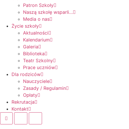
Patron Szkoły
Naszą szkołę wsparli…
Media o nas
Życie szkoły
Aktualności
Kalendarium
Galeria
Biblioteka
Teatr Szkolny
Prace uczniów
Dla rodziców
Nauczyciele
Zasady / Regulamin
Opłaty
Rekrutacja
Kontakt