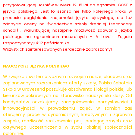
przygotowującej uczniów w wieku 12-15 lat do egzaminu GCSE z
języka polskiego. Jest to szansa nie tylko kolejnego kroku w
procesie pogłębiania znajomości języka ojczystego, ale też
zdobycia oceny na świadectwie szkoły średniej (secondary
school) , warunkującej następnie możliwość zdawania języka
polskiego na egzaminach maturalnych – A Levels. Zajęcia
rozpoczynamy już 12 października.
Wszystkich zainteresowanych serdecznie zapraszamy!
NAUCZYCIEL JĘZYKA POLSKIEGO
W związku z systematycznym rozwojem naszej placówki oraz
zaplanowanym rozszerzeniem oferty szkoły, Polska Sobotnia
Szkoła w Gravesend poszukuje absolwenta filologii polskiej lub
kierunków pokrewnych na stanowisko nauczyciela klasy. Od
kandydatów oczekujemy zaangażowania, pomysłowości i
innowacyjności w prowadzeniu zajęć, w zamian zaś
oferujemy prace w dynamicznym, kreatywnym i zgranym
zespole, możliwość realizowania pasji pedagogicznych oraz
aktywnego uczestniczenia w życiu lokalnej społeczności
polonijnej.