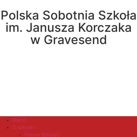
Polska Sobotnia Szkoła
im. Janusza Korczaka
w Gravesend
Hall Road, Northfleet, Kent, DA11 8AQ
pssgravesend@inbox.com
Start
O szkole
Patron Szkoły