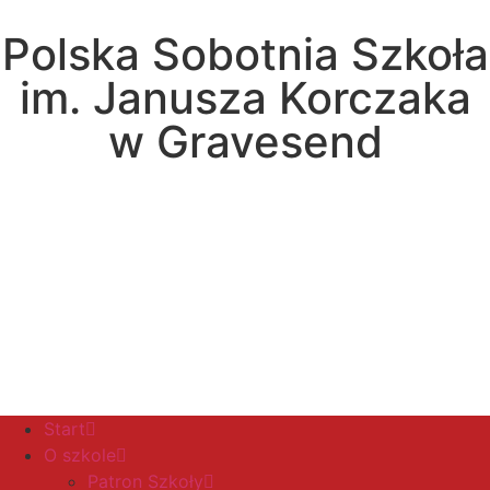
Polska Sobotnia Szkoła
im. Janusza Korczaka
w Gravesend
Hall Road, Northfleet, Kent, DA11 8AQ
pssgravesend@inbox.com
Start
O szkole
Patron Szkoły