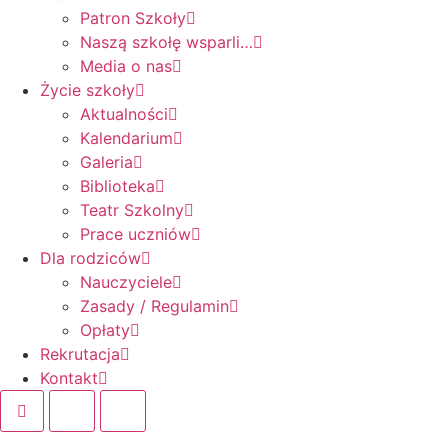
Patron Szkoły
Naszą szkołę wsparli…
Media o nas
Życie szkoły
Aktualności
Kalendarium
Galeria
Biblioteka
Teatr Szkolny
Prace uczniów
Dla rodziców
Nauczyciele
Zasady / Regulamin
Opłaty
Rekrutacja
Kontakt