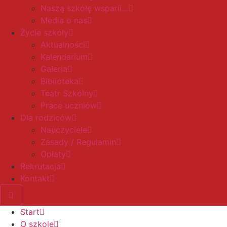
Naszą szkołę wsparli…
Media o nas
Życie szkoły
Aktualności
Kalendarium
Galeria
Biblioteka
Teatr Szkolny
Prace uczniów
Dla rodziców
Nauczyciele
Zasady / Regulamin
Opłaty
Rekrutacja
Kontakt
Start
O szkole