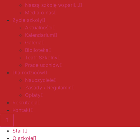
Naszą szkołę wsparli…
Media o nas
Życie szkoły
Aktualności
Kalendarium
Galeria
Biblioteka
Teatr Szkolny
Prace uczniów
Dla rodziców
Nauczyciele
Zasady / Regulamin
Opłaty
Rekrutacja
Kontakt
Start
O szkole