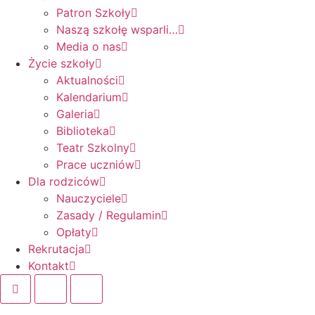
Patron Szkoły
Naszą szkołę wsparli…
Media o nas
Życie szkoły
Aktualności
Kalendarium
Galeria
Biblioteka
Teatr Szkolny
Prace uczniów
Dla rodziców
Nauczyciele
Zasady / Regulamin
Opłaty
Rekrutacja
Kontakt