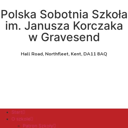
Polska Sobotnia Szkoła
im. Janusza Korczaka
w Gravesend
Hall Road, Northfleet, Kent, DA11 8AQ
pssgravesend@inbox.com
Start
O szkole
Patron Szkoły