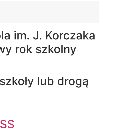
a im. J. Korczaka
wy rok szkolny
szkoły lub drogą
PSS