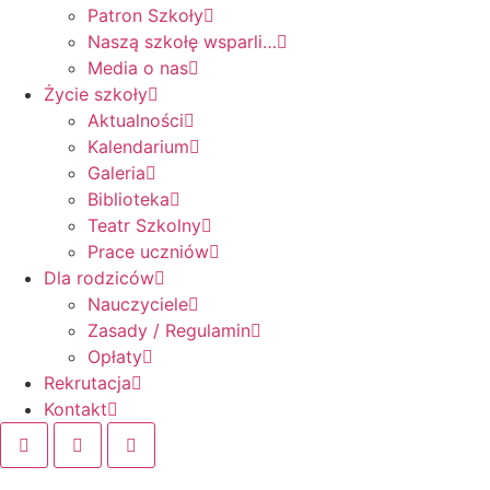
Patron Szkoły
Naszą szkołę wsparli…
Media o nas
Życie szkoły
Aktualności
Kalendarium
Galeria
Biblioteka
Teatr Szkolny
Prace uczniów
Dla rodziców
Nauczyciele
Zasady / Regulamin
Opłaty
Rekrutacja
Kontakt