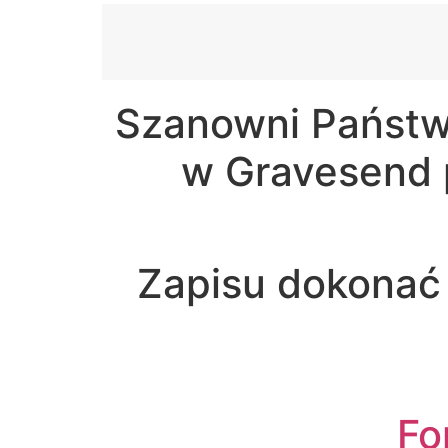
Szanowni Państwo
w Gravesend p
Zapisu dokonać 
Fo