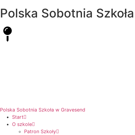
Polska Sobotnia Szkoł
Hall Road, Northfleet, Kent, DA11 8AQ
pssgravesend@inbox.com
Polska Sobotnia Szkoła w Gravesend
Start
O szkole
Patron Szkoły