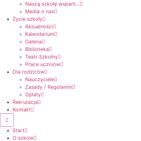
Naszą szkołę wsparli…
Media o nas
Życie szkoły
Aktualności
Kalendarium
Galeria
Biblioteka
Teatr Szkolny
Prace uczniów
Dla rodziców
Nauczyciele
Zasady / Regulamin
Opłaty
Rekrutacja
Kontakt
Start
O szkole