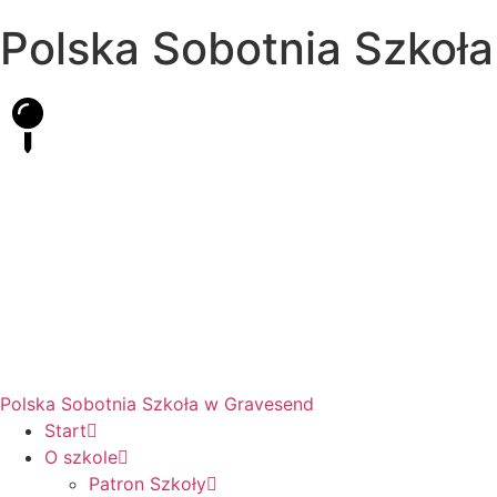
Polska Sobotnia Szkoł
Hall Road, Northfleet, Kent, DA11 8AQ
pssgravesend@inbox.com
Polska Sobotnia Szkoła w Gravesend
Start
O szkole
Patron Szkoły