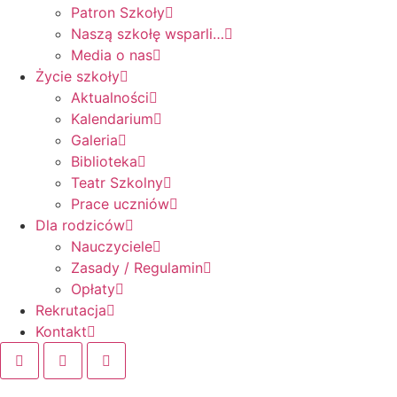
Patron Szkoły
Naszą szkołę wsparli…
Media o nas
Życie szkoły
Aktualności
Kalendarium
Galeria
Biblioteka
Teatr Szkolny
Prace uczniów
Dla rodziców
Nauczyciele
Zasady / Regulamin
Opłaty
Rekrutacja
Kontakt