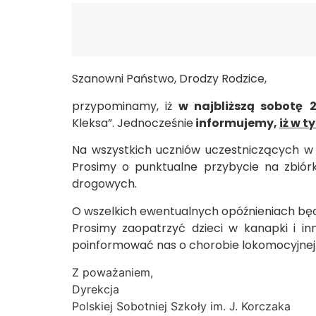
Szanowni Państwo, Drodzy Rodzice,
przypominamy, iż
w najbliższą sobotę
Kleksa”. Jednocześnie
informujemy,
iż w t
Na wszystkich uczniów uczestniczących w
Prosimy o punktualne przybycie na zbiórk
drogowych.
O wszelkich ewentualnych opóźnieniach b
Prosimy zaopatrzyć dzieci w kanapki i i
poinformować nas o chorobie lokomocyjnej d
Z poważaniem,
Dyrekcja
Polskiej Sobotniej Szkoły im. J. Korczaka