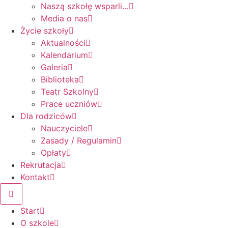
Naszą szkołę wsparli…
Media o nas
Życie szkoły
Aktualności
Kalendarium
Galeria
Biblioteka
Teatr Szkolny
Prace uczniów
Dla rodziców
Nauczyciele
Zasady / Regulamin
Opłaty
Rekrutacja
Kontakt
Start
O szkole