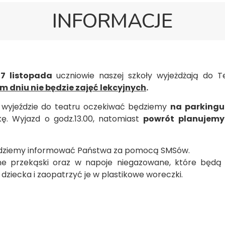
INFORMACJE
27 listopada
uczniowie naszej szkoły wyjeżdżają do 
ym dniu nie będzie zajęć lekcyjnych
.
 wyjeździe do teatru oczekiwać będziemy
na parkingu
ę. Wyjazd o godz.13.00, natomiast
powrót planujemy
ędziemy informować Państwa za pomocą SMSów.
nne przekąski oraz w napoje niegazowane, które będą
ziecka i zaopatrzyć je w plastikowe woreczki.