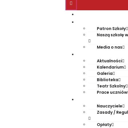
Start
O szkole
Patron Szkoły
Naszą szkołę w
Media o nas
Życie szkoły
Aktualności
Kalendarium
Galeria
Biblioteka
Teatr Szkolny
Prace uczniów
Dla rodziców
Nauczyciele
Zasady / Regu
Opłaty