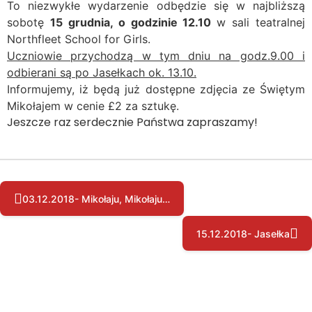
To niezwykłe wydarzenie odbędzie się w najbliższą
sobotę
15 grudnia, o godzinie 12.10
w sali teatralnej
Northfleet School for Girls.
Uczniowie przychodzą w tym dniu na godz.9.00 i
odbierani są po Jase
łkach ok. 13.10.
Informujemy, iż będą już dostępne zdjęcia ze Świętym
Mikołajem w cenie £2 za sztukę.
Jeszcze raz serdecznie Państwa zapraszamy!
03.12.2018- Mikołaju, Mikołaju…
15.12.2018- Jasełka