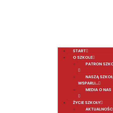
Polska Sobotnia Szkoła im. Janusza Korczaka w
Gravesend
Hall Road, Northfleet, Kent, DA11 8AQ
pssgravesend@inbox.com
START
O SZKOLE
PATRON SZK
NASZĄ SZKOŁ
WSPARLI…
MEDIA O NAS
ŻYCIE SZKOŁY
AKTUALNOŚC