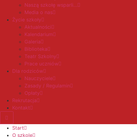
Naszą szkołę wsparli…
Media o nas
Życie szkoły
Aktualności
Kalendarium
Galeria
Biblioteka
Teatr Szkolny
Prace uczniów
Dla rodziców
Nauczyciele
Zasady / Regulamin
Opłaty
Rekrutacja
Kontakt
Start
O szkole