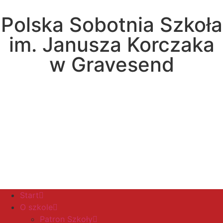
Polska Sobotnia Szkoła
im. Janusza Korczaka
w Gravesend
Hall Road, Northfleet, Kent, DA11 8AQ
pssgravesend@inbox.com
Start
O szkole
Patron Szkoły