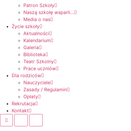
Patron Szkoły
Naszą szkołę wsparli…
Media o nas
Życie szkoły
Aktualności
Kalendarium
Galeria
Biblioteka
Teatr Szkolny
Prace uczniów
Dla rodziców
Nauczyciele
Zasady / Regulamin
Opłaty
Rekrutacja
Kontakt