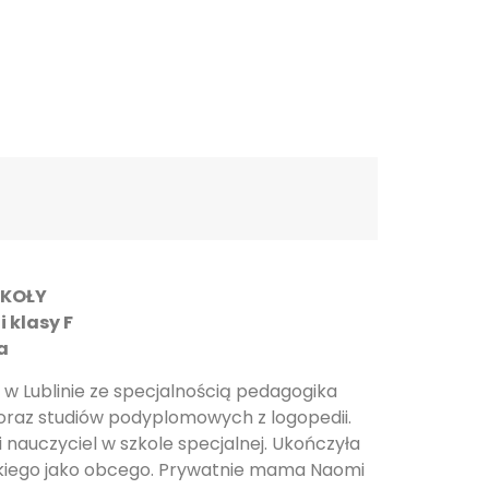
pssgravesend@inbox.com
odziców
Rekrutacja
Kontakt
ZKOŁY
klasy F
a
 w Lublinie ze specjalnością pedagogika
 oraz studiów podyplomowych z logopedii.
nauczyciel w szkole specjalnej. Ukończyła
skiego jako obcego. Prywatnie mama Naomi