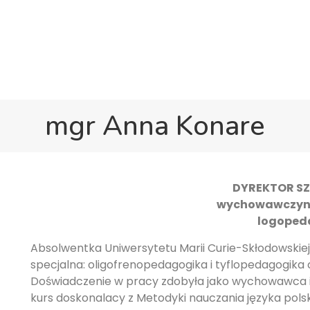
w Gravesend
Hall Road, Northfleet, Kent, DA11 8AQ
Start
O szkole
Życie szkoły
Dla r
mgr Anna Konare
DYREKTOR S
wychowawczyni 
logoped
Absolwentka Uniwersytetu Marii Curie-Skłodowskiej
specjalna: oligofrenopedagogika i tyflopedagogika
Doświadczenie w pracy zdobyła jako wychowawca i 
kurs doskonalacy z Metodyki nauczania języka pol