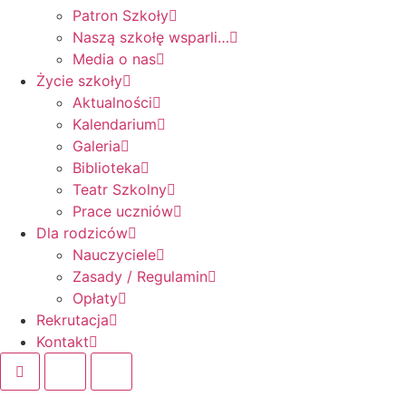
Patron Szkoły
Naszą szkołę wsparli…
Media o nas
Życie szkoły
Aktualności
Kalendarium
Galeria
Biblioteka
Teatr Szkolny
Prace uczniów
Dla rodziców
Nauczyciele
Zasady / Regulamin
Opłaty
Rekrutacja
Kontakt