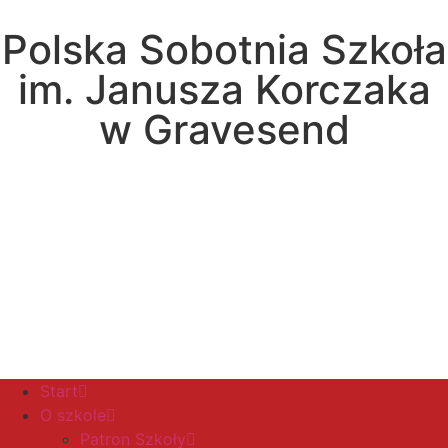
Polska Sobotnia Szkoła
im. Janusza Korczaka
w Gravesend
Hall Road, Northfleet, Kent, DA11 8AQ
pssgravesend@inbox.com
Start
O szkole
Patron Szkoły