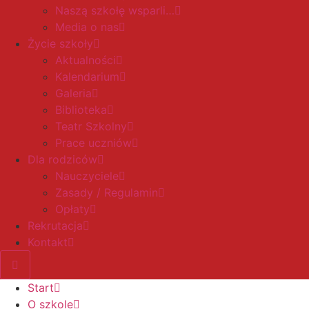
Naszą szkołę wsparli…
Media o nas
Życie szkoły
Aktualności
Kalendarium
Galeria
Biblioteka
Teatr Szkolny
Prace uczniów
Dla rodziców
Nauczyciele
Zasady / Regulamin
Opłaty
Rekrutacja
Kontakt
Start
O szkole