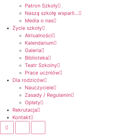
Patron Szkoły
Naszą szkołę wsparli…
Media o nas
Życie szkoły
Aktualności
Kalendarium
Galeria
Biblioteka
Teatr Szkolny
Prace uczniów
Dla rodziców
Nauczyciele
Zasady / Regulamin
Opłaty
Rekrutacja
Kontakt