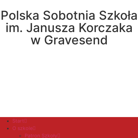
Polska Sobotnia Szkoła
im. Janusza Korczaka
w Gravesend
Hall Road, Northfleet, Kent, DA11 8AQ
pssgravesend@inbox.com
Start
O szkole
Patron Szkoły