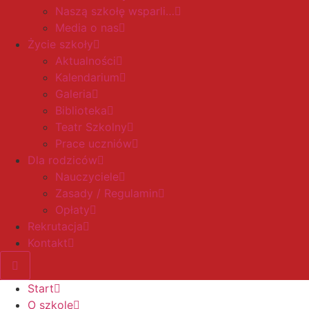
Naszą szkołę wsparli…
Media o nas
Życie szkoły
Aktualności
Kalendarium
Galeria
Biblioteka
Teatr Szkolny
Prace uczniów
Dla rodziców
Nauczyciele
Zasady / Regulamin
Opłaty
Rekrutacja
Kontakt
Start
O szkole