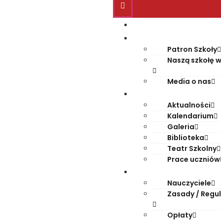
Start
O szkole
Patron Szkoły
Naszą szkołę w
Media o nas
Życie szkoły
Aktualności
Kalendarium
Galeria
Biblioteka
Teatr Szkolny
Prace uczniów
Dla rodziców
Nauczyciele
Zasady / Regu
Opłaty