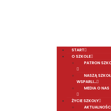
Polska Sobotnia Szkoła im. Janusza Korczaka w
Gravesend
Hall Road, Northfleet, Kent, DA11 8AQ
pssgravesend@inbox.com
START
O SZKOLE
PATRON SZK
NASZĄ SZKOŁ
WSPARLI…
MEDIA O NAS
ŻYCIE SZKOŁY
AKTUALNOŚC