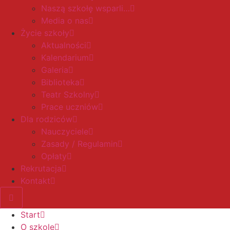
Naszą szkołę wsparli…
Media o nas
Życie szkoły
Aktualności
Kalendarium
Galeria
Biblioteka
Teatr Szkolny
Prace uczniów
Dla rodziców
Nauczyciele
Zasady / Regulamin
Opłaty
Rekrutacja
Kontakt
Start
O szkole