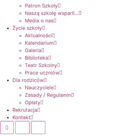
Patron Szkoły
Naszą szkołę wsparli…
Media o nas
Życie szkoły
Aktualności
Kalendarium
Galeria
Biblioteka
Teatr Szkolny
Prace uczniów
Dla rodziców
Nauczyciele
Zasady / Regulamin
Opłaty
Rekrutacja
Kontakt