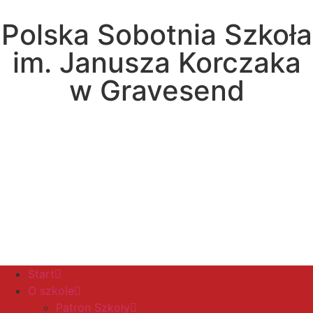
Polska Sobotnia Szkoła
im. Janusza Korczaka
w Gravesend
Hall Road, Northfleet, Kent, DA11 8AQ
pssgravesend@inbox.com
Start
O szkole
Patron Szkoły