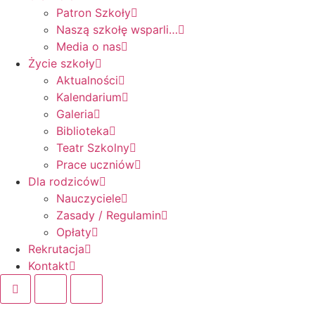
Patron Szkoły
Naszą szkołę wsparli…
Media o nas
Życie szkoły
Aktualności
Kalendarium
Galeria
Biblioteka
Teatr Szkolny
Prace uczniów
Dla rodziców
Nauczyciele
Zasady / Regulamin
Opłaty
Rekrutacja
Kontakt