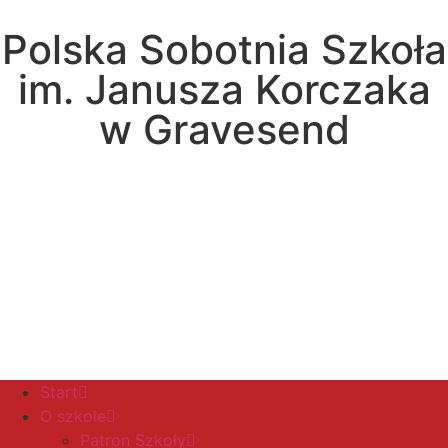
Polska Sobotnia Szkoła
im. Janusza Korczaka
w Gravesend
Hall Road, Northfleet, Kent, DA11 8AQ
pssgravesend@inbox.com
Start
O szkole
Patron Szkoły