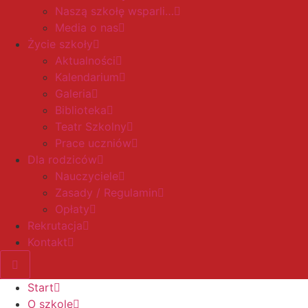
Naszą szkołę wsparli…
Media o nas
Życie szkoły
Aktualności
Kalendarium
Galeria
Biblioteka
Teatr Szkolny
Prace uczniów
Dla rodziców
Nauczyciele
Zasady / Regulamin
Opłaty
Rekrutacja
Kontakt
Start
O szkole