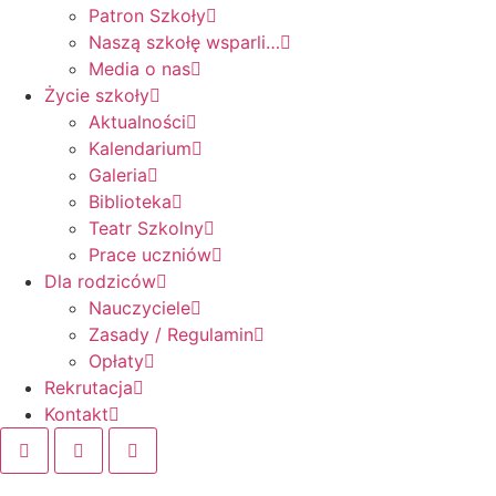
Patron Szkoły
Naszą szkołę wsparli…
Media o nas
Życie szkoły
Aktualności
Kalendarium
Galeria
Biblioteka
Teatr Szkolny
Prace uczniów
Dla rodziców
Nauczyciele
Zasady / Regulamin
Opłaty
Rekrutacja
Kontakt