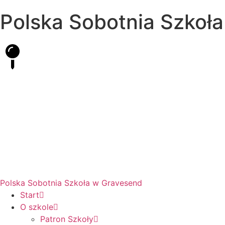
Polska Sobotnia Szkoł
Hall Road, Northfleet, Kent, DA11 8AQ
pssgravesend@inbox.com
Polska Sobotnia Szkoła w Gravesend
Start
O szkole
Patron Szkoły