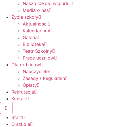
Naszą szkołę wsparli…
Media o nas
Życie szkoły
Aktualności
Kalendarium
Galeria
Biblioteka
Teatr Szkolny
Prace uczniów
Dla rodziców
Nauczyciele
Zasady / Regulamin
Opłaty
Rekrutacja
Kontakt
Start
O szkole