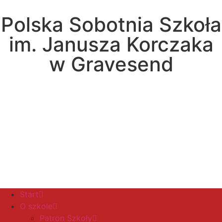
Polska Sobotnia Szkoła
im. Janusza Korczaka
w Gravesend
Hall Road, Northfleet, Kent, DA11 8AQ
pssgravesend@inbox.com
Start
O szkole
Patron Szkoły