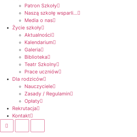
Patron Szkoły
Naszą szkołę wsparli…
Media o nas
Życie szkoły
Aktualności
Kalendarium
Galeria
Biblioteka
Teatr Szkolny
Prace uczniów
Dla rodziców
Nauczyciele
Zasady / Regulamin
Opłaty
Rekrutacja
Kontakt