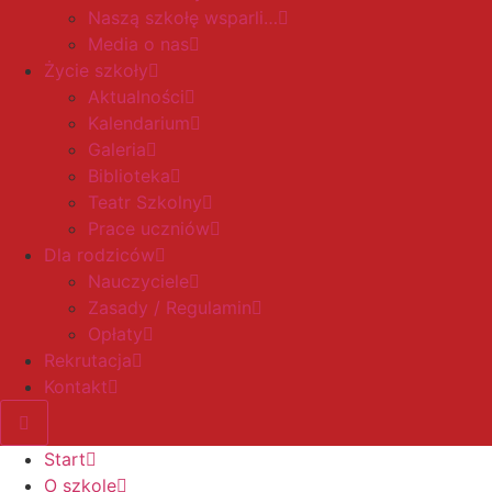
Naszą szkołę wsparli…
Media o nas
Życie szkoły
Aktualności
Kalendarium
Galeria
Biblioteka
Teatr Szkolny
Prace uczniów
Dla rodziców
Nauczyciele
Zasady / Regulamin
Opłaty
Rekrutacja
Kontakt
Start
O szkole