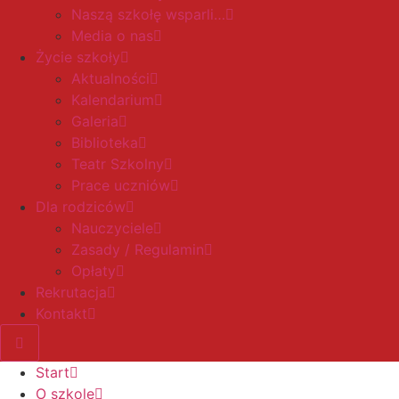
Naszą szkołę wsparli…
Media o nas
Życie szkoły
Aktualności
Kalendarium
Galeria
Biblioteka
Teatr Szkolny
Prace uczniów
Dla rodziców
Nauczyciele
Zasady / Regulamin
Opłaty
Rekrutacja
Kontakt
Start
O szkole