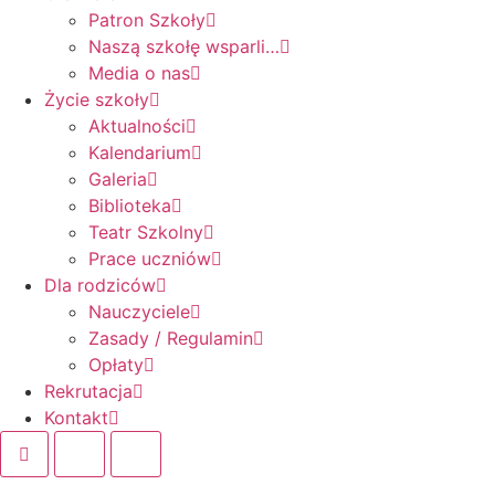
Patron Szkoły
Naszą szkołę wsparli…
Media o nas
Życie szkoły
Aktualności
Kalendarium
Galeria
Biblioteka
Teatr Szkolny
Prace uczniów
Dla rodziców
Nauczyciele
Zasady / Regulamin
Opłaty
Rekrutacja
Kontakt