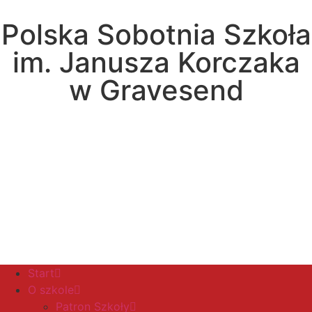
Polska Sobotnia Szkoła
im. Janusza Korczaka
w Gravesend
Hall Road, Northfleet, Kent, DA11 8AQ
pssgravesend@inbox.com
Start
O szkole
Patron Szkoły