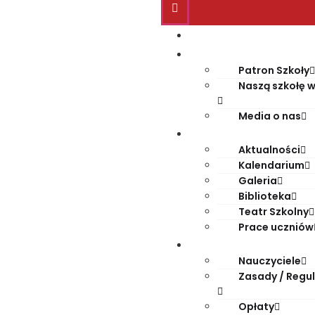
Start
O szkole
Patron Szkoły
Naszą szkołę w
Media o nas
Życie szkoły
Aktualności
Kalendarium
Galeria
Biblioteka
Teatr Szkolny
Prace uczniów
Dla rodziców
Nauczyciele
Zasady / Regu
Opłaty