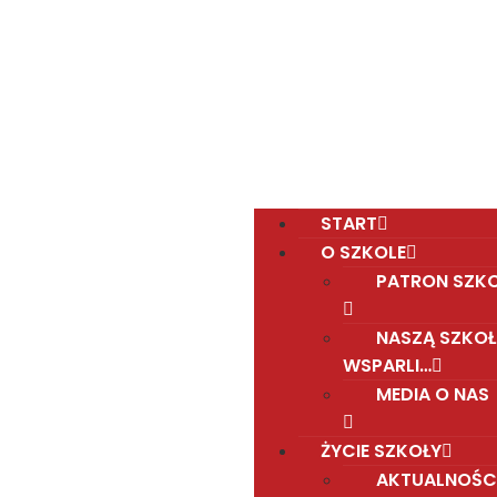
Polska Sobotnia Szkoła im. Janusza Korczaka w
Gravesend
Hall Road, Northfleet, Kent, DA11 8AQ
pssgravesend@inbox.com
START
O SZKOLE
PATRON SZK
NASZĄ SZKOŁ
WSPARLI…
MEDIA O NAS
ŻYCIE SZKOŁY
AKTUALNOŚC